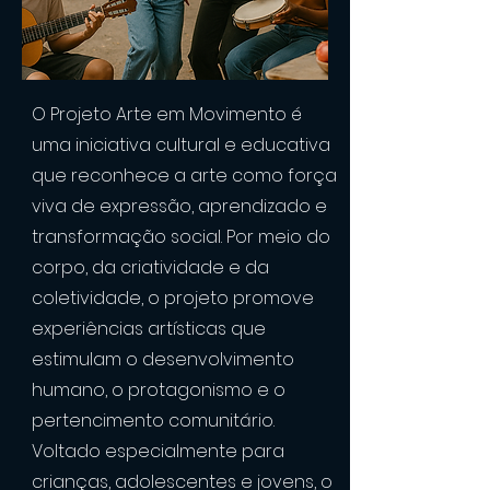
O Projeto Arte em Movimento é
uma iniciativa cultural e educativa
que reconhece a arte como força
viva de expressão, aprendizado e
transformação social. Por meio do
corpo, da criatividade e da
coletividade, o projeto promove
experiências artísticas que
estimulam o desenvolvimento
humano, o protagonismo e o
pertencimento comunitário.
Voltado especialmente para
crianças, adolescentes e jovens, o