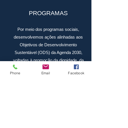
PROGRAMAS
Por meio dos programas sociais,
desenvolvemos ações alinhadas aos
Objetivos de Desenvolvimento
Sustentável (ODS) da Agenda 2030,
voltadas à promoção da dignidade, da
segurança alimentar e do desenvolvimento
Phone
Email
Facebook
humano, contribuindo para a
transformação social da comunidade
atendida e de todos que buscam nossos
serviços.
DISTRIBUIÇÃO DE CESTAS BÁSICAS