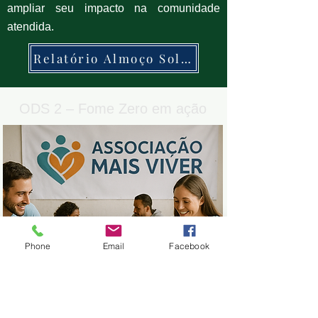
ampliar seu impacto na comunidade
atendida.
Relatório Almoço Solidário
ODS 2 – Fome Zero em ação
Phone
Email
Facebook